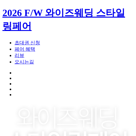
2026 F/W 와이즈웨딩 스타일
링페어
초대권 신청
페어 혜택
리뷰
오시는길